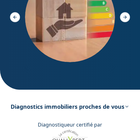
Diagno
Slide précédente
Slide s
DPE – Diagnostic de Performance
énergétique
Diagnostics immobiliers proches de vous
Diagnostiqueur certifié par