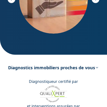
Slide précédente
Slide s
DPE – Diagnostic de Performance
énergétique
Diagnostics immobiliers proches de vous
Diagnostiqueur certifié par
et interventions assurées par