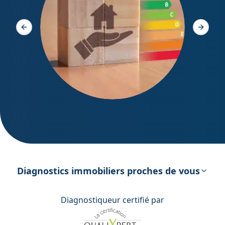
Diagno
Slide précédente
Slide s
DPE – Diagnostic de Performance
énergétique
Diagnostics immobiliers proches de vous
Diagnostiqueur certifié par