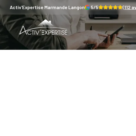
Activ'Expertise
Marmande Langon
5
/5
(
112
av
Les i
immobilie