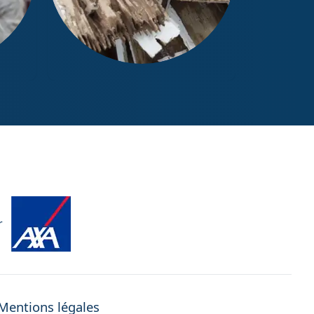
Diagnostic Termites / État
parasitaire
r
Mentions légales