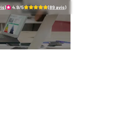
is)
4.9
/5
(
89
avis)
ndispensables diagn
rs : focus sur les t
l'état parasitaire