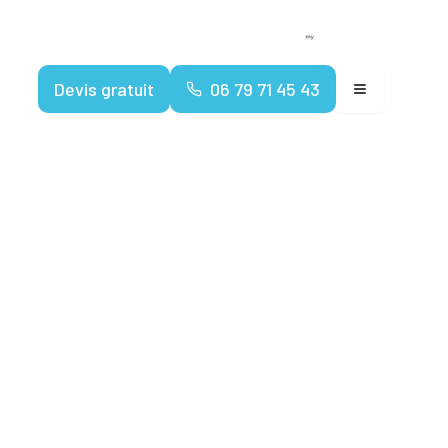
Devenir franchisé
Espace client
Devis gratuit
06 79 71 45 43
ostics
ermites et