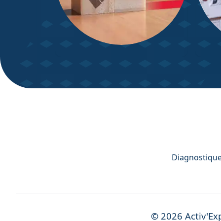
DPE – Diagnostic de
Diagn
Performance énergétique
Diagnostiqueu
©
2026
Activ'Ex